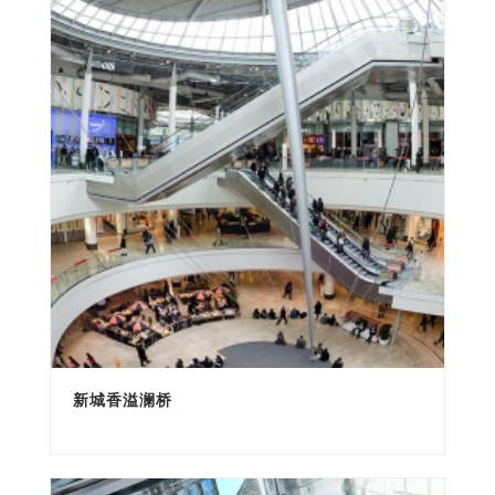
新城香溢澜桥